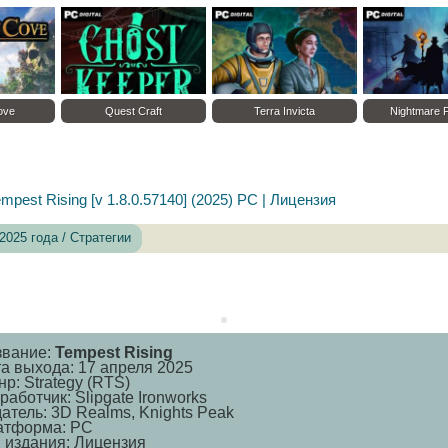
Crimson Desert
Corsair Cove
Quest Craft
mpest Rising [v 1.8.0.57140] (2025) PC | Лицензия
2025 года / Стратегии
звание:
Tempest Rising
а выхода: 17 апреля 2025
р: Strategy (RTS)
работчик: Slipgate Ironworks
атель: 3D Realms, Knights Peak
атформа: PC
 издания: Лицензия