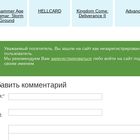
hammer Age
HELLCARD
Kingdom Come:
Advanc
igmar: Storm
Deliverance II
Ground
Уважаемый посетитель, Вы зашли на сайт как незарегистрирова
пользователь.
Мы рекомендуем Вам
зарегистрироваться
либо войти на сайт по
своим именем.
авить комментарий
:
*
l: