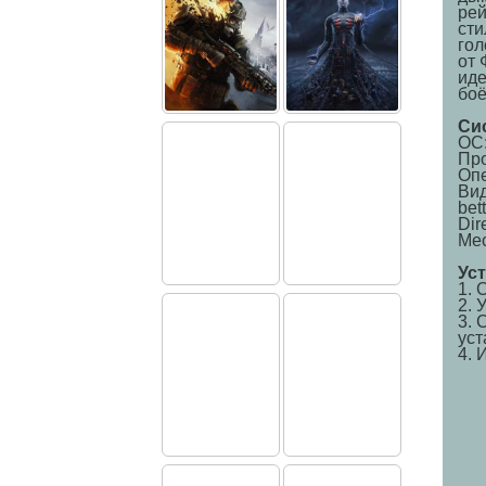
рей
сти
гол
от 
иде
боё
Си
ОС:
Про
Опе
Вид
bet
Dir
Мес
Ус
1. 
2. 
3. 
уст
4. 