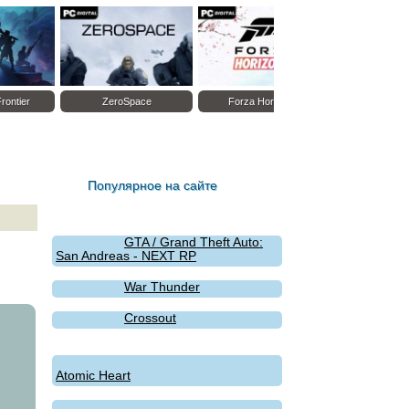
Terra Invicta
Nightmare Frontier
ZeroSpace
Популярное на сайте
GTA / Grand Theft Auto:
San Andreas - NEXT RP
War Thunder
Crossout
Atomic Heart