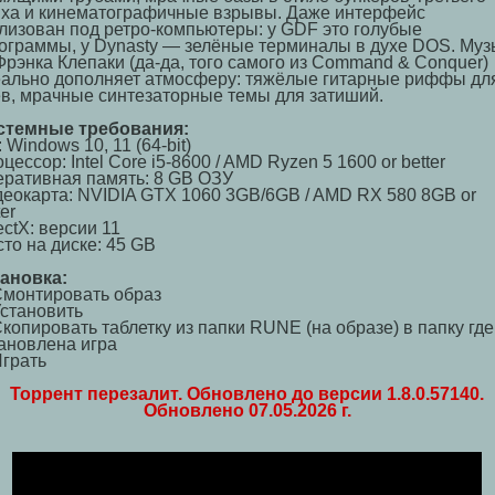
ха и кинематографичные взрывы. Даже интерфейс
лизован под ретро-компьютеры: у GDF это голубые
ограммы, у Dynasty — зелёные терминалы в духе DOS. Муз
Фрэнка Клепаки (да-да, того самого из Command & Conquer)
ально дополняет атмосферу: тяжёлые гитарные риффы дл
в, мрачные синтезаторные темы для затиший.
стемные требования:
 Windows 10, 11 (64-bit)
цессор: Intel Core i5-8600 / AMD Ryzen 5 1600 or better
ративная память: 8 GB ОЗУ
еокарта: NVIDIA GTX 1060 3GB/6GB / AMD RX 580 8GB or
ter
ectX: версии 11
то на диске: 45 GB
тановка:
Смонтировать образ
Установить
Скопировать таблетку из папки RUNE (на образе) в папку где
ановлена игра
Играть
Торрент перезалит. Обновлено до версии 1.8.0.57140.
Обновлено 07.05.2026 г.