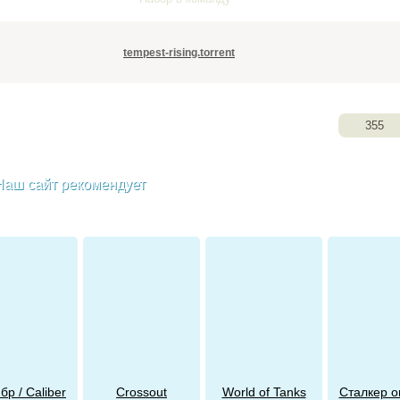
а
tempest-rising.torrent
355
Наш сайт рекомендует
бр / Caliber
Crossout
World of Tanks
Сталкер о