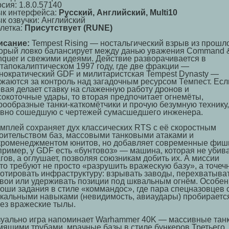
сия: 1.8.0.57140
ык интерфейса:
Русский, Английский, Multi10
к озвучки: Английский
летка:
Присутствует (RUNE)
исание:
Tempest Rising — ностальгический взрыв из прошло
орый ловко балансирует между данью уважения Command 
quer и свежими идеями. Действие разворачивается в
тапокалиптическом 1997 году, где две фракции —
нократический GDF и милитаристская Tempest Dynasty —
жаются за контроль над загадочным ресурсом Темпест. Есл
вая делает ставку на слаженную работу дронов и
окоточные удары, то вторая предпочитает огнемёты,
ообразные танки-каткомётчики и прочую безумную технику,
вно сошедшую с чертежей сумасшедшего инженера.
мплей сохраняет дух классических RTS с её скоростным
оительством баз, массовыми танковыми атаками и
роменеджментом юнитов, но добавляет современные фиш
ример, у GDF есть «бунтовоз» — машина, которая не убив
гов, а оглушает, позволяя союзникам добить их. А миссии
то требуют не просто «разрушить вражескую базу», а точеч
отировать инфраструктуру: взрывать заводы, перехватыва
вои или удерживать позиции под шквальным огнём. Особе
оши задания в стиле «коммандос», где пара спецназовцев 
кальными навыками (невидимость, авиаудары) пробираетс
ез вражеские тылы.
уально игра напоминает Warhammer 40K — массивные танк
ящими трубами, мрачные базы в стиле бункеров Третьего