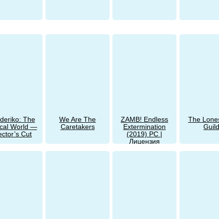
deriko: The
We Are The
ZAMB! Endless
The Lon
cal World —
Caretakers
Extermination
Guil
ector’s Cut
(2019) PC |
Лицензия