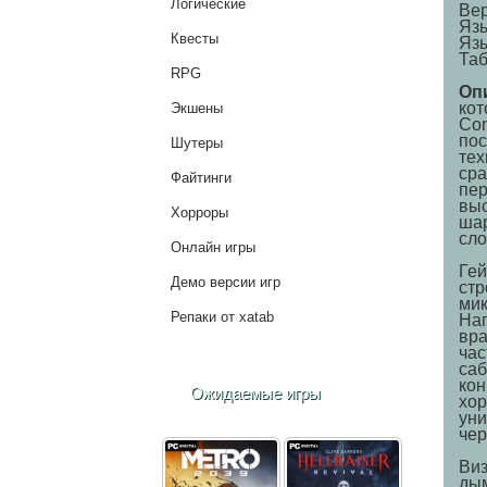
Логические
Вер
Яз
Квесты
Язы
Таб
RPG
Оп
кот
Экшены
Con
пос
Шутеры
тех
сра
Файтинги
пер
выс
Хорроры
шар
сло
Онлайн игры
Гей
Демо версии игр
стр
мик
Репаки от xatab
Нап
вра
час
саб
кон
Ожидаемые игры
хор
уни
чер
Виз
дым