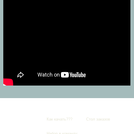
Как качать???
Стол заказов
Набор в команду