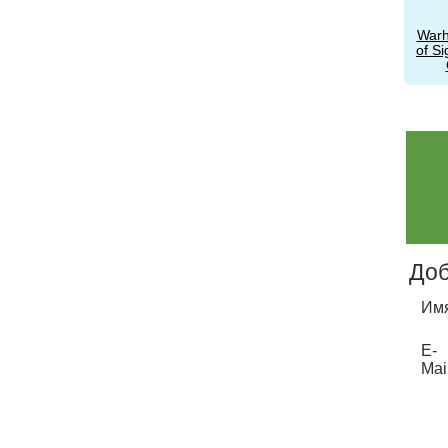
War
of S
Доб
Имя
E-
Mai