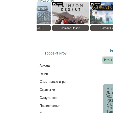
Игры 2019
Stronghold Crusader:
Sudden Strike 5
Definitive Edition
Te
Торрент игры
Игры 
Аркады
Гонки
Спортивные игры
На
Стратегии
Дат
Жан
Симулятор
Раз
Изд
Приключения
Пл
Тип